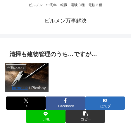
ビルメン 中高年 転職 電験３種 電験２種
ビルメン万事解決
清掃も建物管理のうち…ですが…
仕事について
jarmoluk
/ Pixabay
X
Facebook
はてブ
LINE
コピー