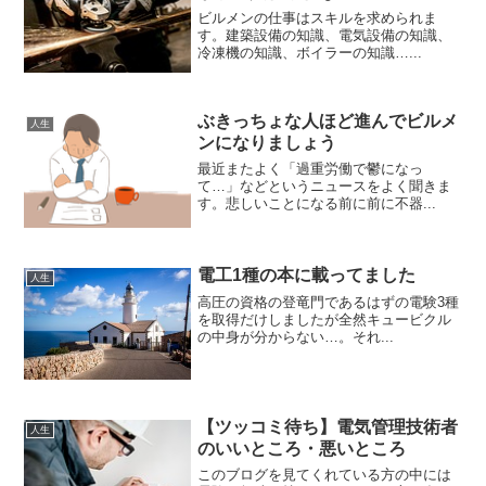
ビルメンの仕事はスキルを求められま
す。建築設備の知識、電気設備の知識、
冷凍機の知識、ボイラーの知識…...
ぶきっちょな人ほど進んでビルメ
人生
ンになりましょう
最近またよく「過重労働で鬱になっ
て…」などというニュースをよく聞きま
す。悲しいことになる前に前に不器...
電工1種の本に載ってました
人生
高圧の資格の登竜門であるはずの電験3種
を取得だけしましたが全然キュービクル
の中身が分からない…。それ...
【ツッコミ待ち】電気管理技術者
人生
のいいところ・悪いところ
このブログを見てくれている方の中には