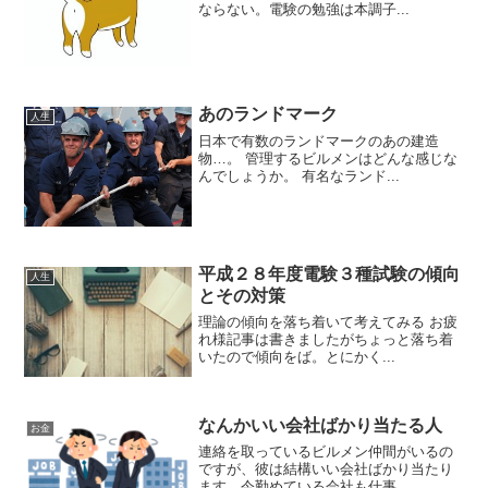
ならない。電験の勉強は本調子...
あのランドマーク
人生
日本で有数のランドマークのあの建造
物…。 管理するビルメンはどんな感じな
んでしょうか。 有名なランド...
平成２８年度電験３種試験の傾向
人生
とその対策
理論の傾向を落ち着いて考えてみる お疲
れ様記事は書きましたがちょっと落ち着
いたので傾向をば。とにかく...
なんかいい会社ばかり当たる人
お金
連絡を取っているビルメン仲間がいるの
ですが、彼は結構いい会社ばかり当たり
ます。今勤めている会社も仕事...