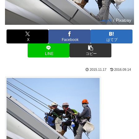
cegoh
/ Pixabay
X
Facebook
はてブ
LINE
コピー
2015.11.17
2016.09.14