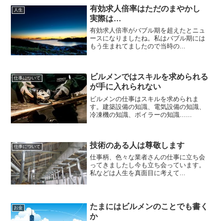
有効求人倍率はただのまやかし
人生
実際は…
有効求人倍率がバブル期を超えたとニュ
ースになりましたね。私はバブル期には
もう生まれてましたので当時の...
ビルメンではスキルを求められる
仕事について
が手に入れられない
ビルメンの仕事はスキルを求められま
す。建築設備の知識、電気設備の知識、
冷凍機の知識、ボイラーの知識…...
技術のある人は尊敬します
仕事について
仕事柄、色々な業者さんの仕事に立ち会
ってきましたし今も立ち会っています。
私などは人生を真面目に考えて...
たまにはビルメンのことでも書く
お金
か