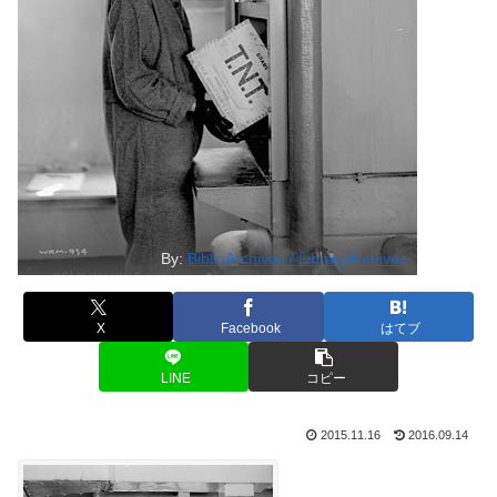
By:
BiblioArchives / LibraryArchives
X
Facebook
はてブ
LINE
コピー
2015.11.16
2016.09.14