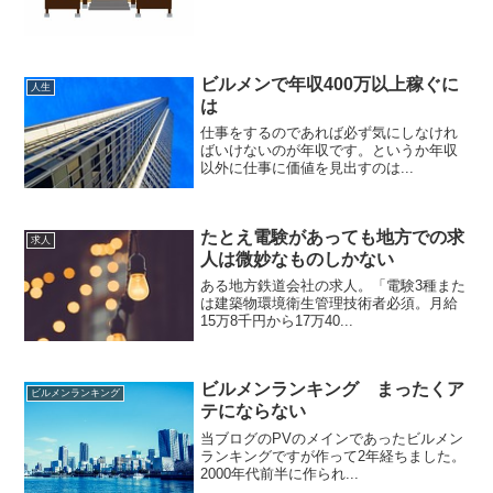
ビルメンで年収400万以上稼ぐに
人生
は
仕事をするのであれば必ず気にしなけれ
ばいけないのが年収です。というか年収
以外に仕事に価値を見出すのは...
たとえ電験があっても地方での求
求人
人は微妙なものしかない
ある地方鉄道会社の求人。「電験3種また
は建築物環境衛生管理技術者必須。月給
15万8千円から17万40...
ビルメンランキング まったくア
ビルメンランキング
テにならない
当ブログのPVのメインであったビルメン
ランキングですが作って2年経ちました。
2000年代前半に作られ...