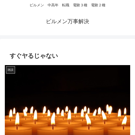
ビルメン 中高年 転職 電験３種 電験２種
ビルメン万事解決
すぐヤるじゃない
雑談