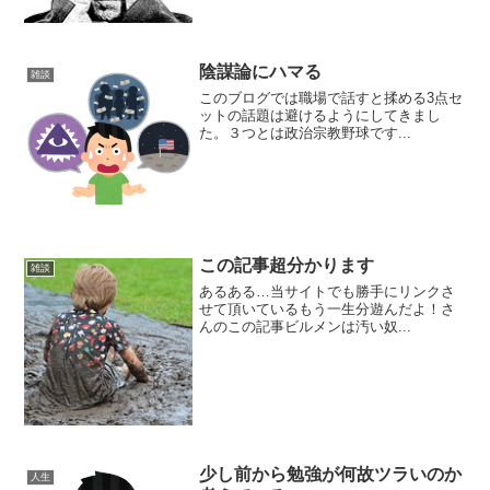
陰謀論にハマる
雑談
このブログでは職場で話すと揉める3点セ
ットの話題は避けるようにしてきまし
た。３つとは政治宗教野球です...
この記事超分かります
雑談
あるある…当サイトでも勝手にリンクさ
せて頂いているもう一生分遊んだよ！さ
んのこの記事ビルメンは汚い奴...
少し前から勉強が何故ツラいのか
人生