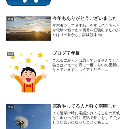
今年もありがとうございました
雑談
年末ダラけてますわ。今年は色々あった
が電験２種２次２回目を経験出来たのが
やはり一番かな。試験は本当に...
ブログ７年目
雑談
こんなに続くとは思っていませんでした
笑とはいえ一ヶ月に一度くらいの更新に
なっていますしもうアナリティ...
宗教やってる人と軽く喧嘩した
雑談
よく選挙の時に電話かけてくるあの宗教
な。暇だった時に電話で相手をしてて少
し言い合いになったことがある...