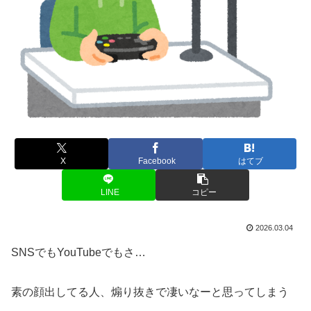
X
Facebook
はてブ
LINE
コピー
2026.03.04
SNSでもYouTubeでもさ…
素の顔出してる人、煽り抜きで凄いなーと思ってしまう