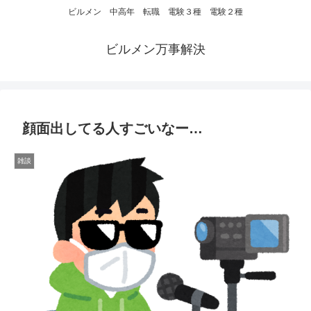
ビルメン 中高年 転職 電験３種 電験２種
ビルメン万事解決
顔面出してる人すごいなー…
雑談