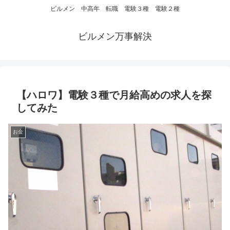
ビルメン 中高年 転職 電験３種 電験２種
ビルメン万事解決
【ハロワ】電験３種で月給高めの求人を探
してみた
お金