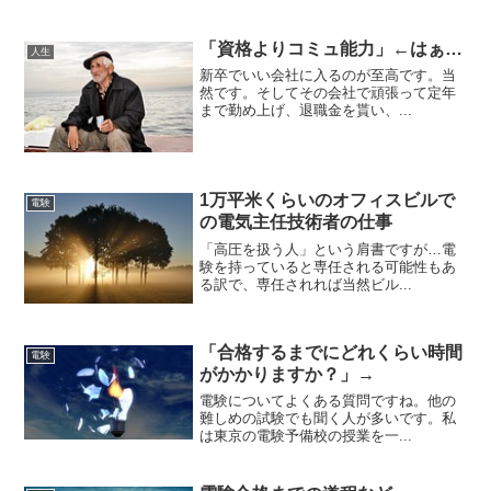
「資格よりコミュ能力」←はぁ…
人生
新卒でいい会社に入るのが至高です。当
然です。そしてその会社で頑張って定年
まで勤め上げ、退職金を貰い、...
1万平米くらいのオフィスビルで
電験
の電気主任技術者の仕事
「高圧を扱う人」という肩書ですが…電
験を持っていると専任される可能性もあ
る訳で、専任されれば当然ビル...
「合格するまでにどれくらい時間
電験
がかかりますか？」→
電験についてよくある質問ですね。他の
難しめの試験でも聞く人が多いです。私
は東京の電験予備校の授業を一...